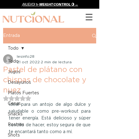
¡NUEVO! ✨
WEIGHT CONTROL 🍋 →
Entrada
Todo
lesinfo28
Todo
21 oct 2022
2 min de lectura
Pastel de plátano con
Jugos
chispas de chocolate y
Desayunos
nuez
Platos Fuertes
Obtuvo NaN de 5 estrellas.
Cenas
Ideal para un antojo de algo dulce y 
saludable o como pre-workout para 
Snacks
tener energía. Está delicioso y súper 
Postres
sencillo de hacer, e
stoy segura de que 
te encantará tanto como a mí.
Shots