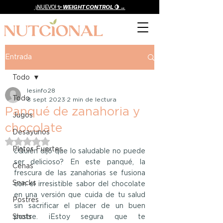
¡NUEVO! ✨
WEIGHT CONTROL 🍋 →
Entrada
Todo
lesinfo28
Todo
8 sept 2023
2 min de lectura
Panqué de zanahoria y
Jugos
chocolate
Desayunos
Obtuvo NaN de 5 estrellas.
Platos Fuertes
¿Quién dijo que lo saludable no puede 
ser delicioso? En este panqué, la 
Cenas
frescura de las zanahorias se fusiona 
Snacks
con el irresistible sabor del chocolate 
en una versión que cuida de tu salud 
Postres
sin sacrificar el placer de un buen 
Shots
postre. ¡Estoy segura que te 