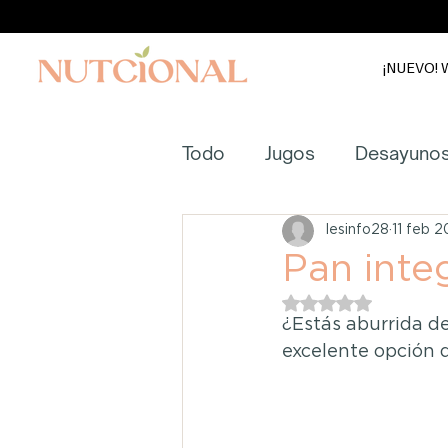
¡NUEVO! W
Todo
Jugos
Desayuno
Licuados
Tés
Ensa
lesinfo28
11 feb 
Pan inte
Obtuvo NaN de 5 e
Complementos
Agua
¿Estás aburrida de
excelente opción d