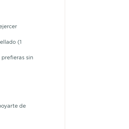
ejercer 
llado (1 
prefieras sin 
poyarte de 