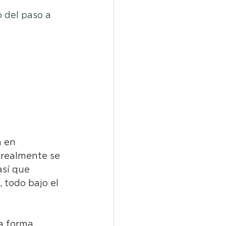
 del paso a 
a en 
 realmente se 
así que 
 todo bajo el 
a forma 