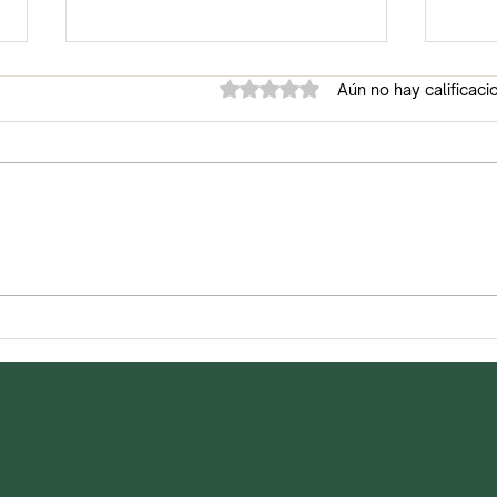
Obtuvo 0 de 5 estrellas.
Aún no hay calificaci
Sopa de fideos seca
Lent
chay