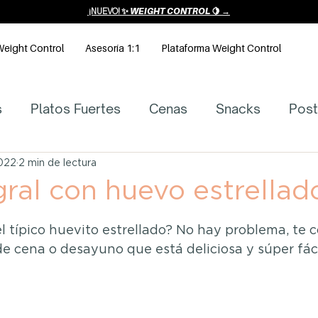
¡NUEVO! ✨
WEIGHT CONTROL 🍋 →
eight Control
Asesoría 1:1
Plataforma Weight Control
s
Platos Fuertes
Cenas
Snacks
Post
ladas
Artículos de Nutrición y Salud
Receta
2022
2 min de lectura
gral con huevo estrellad
strellas.
s
Sopas
l típico huevito estrellado? No hay problema, te 
e cena o desayuno que está deliciosa y súper fáci