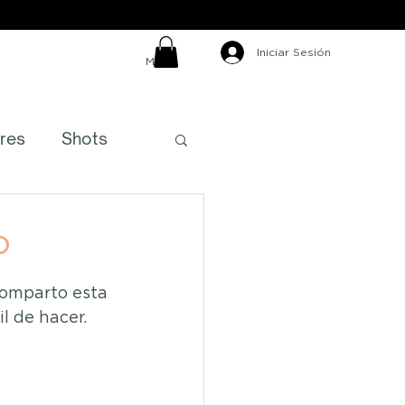
Iniciar Sesión
MXN ($)
res
Shots
s
o
comparto esta 
l de hacer.