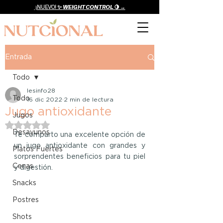
¡NUEVO! ✨
WEIGHT CONTROL 🍋 →
Entrada
Todo
lesinfo28
Todo
16 dic 2022
2 min de lectura
Jugo antioxidante
Jugos
Obtuvo NaN de 5 estrellas.
Desayunos
Te comparto una excelente opción de 
un jugo antioxidante con grandes y 
Platos Fuertes
sorprendentes beneficios para tu piel 
Cenas
y digestión. 
Snacks
Postres
Shots