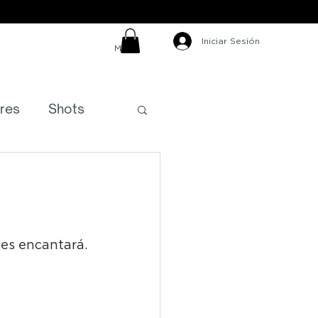
Iniciar Sesión
MXN ($)
res
Shots
s
es encantará.