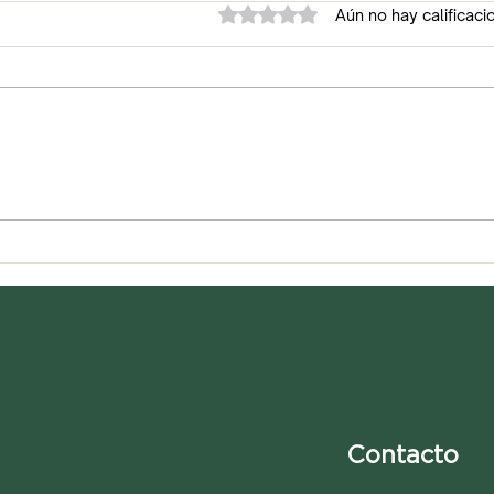
Obtuvo 0 de 5 estrellas.
Aún no hay calificaci
Sopa de fideos seca
Lent
chay
Contacto