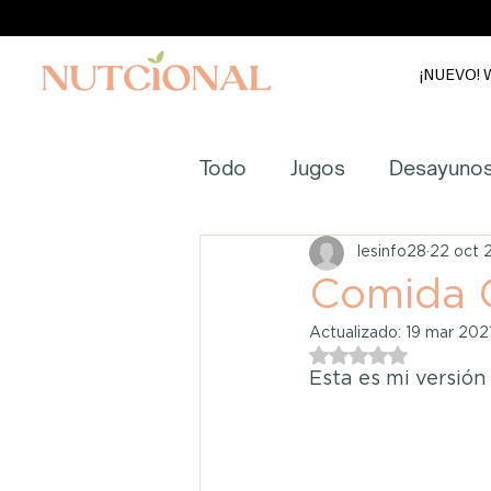
¡NUEVO! W
Todo
Jugos
Desayuno
Licuados
Tés
Ensa
lesinfo28
22 oct 
Comida 
Actualizado:
19 mar 202
Complementos
Agua
Obtuvo NaN de 5 e
Esta es mi versión