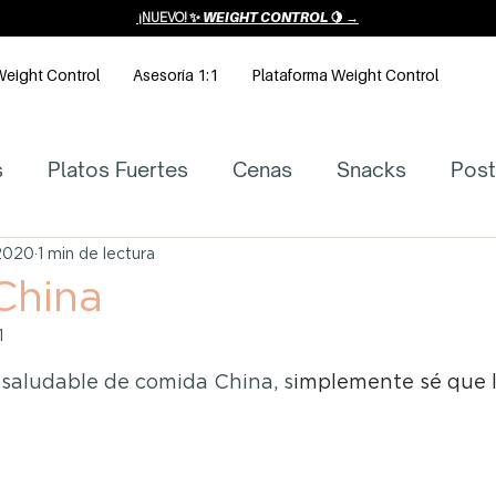
¡NUEVO! ✨
WEIGHT CONTROL 🍋 →
eight Control
Asesoría 1:1
Plataforma Weight Control
s
Platos Fuertes
Cenas
Snacks
Post
ladas
Artículos de Nutrición y Salud
Receta
2020
1 min de lectura
China
1
s
Sopas
strellas.
 saludable de comida China, s
implemente sé que l