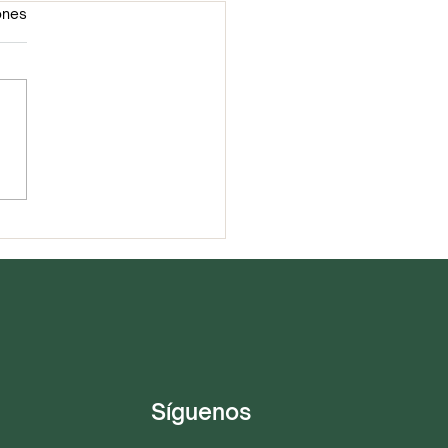
ones
ejas en salsa de
ote y jitomate
Síguenos