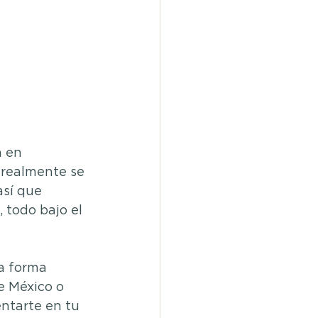
a en 
 realmente se 
así que 
 todo bajo el 
a forma 
e México o 
ntarte en tu 