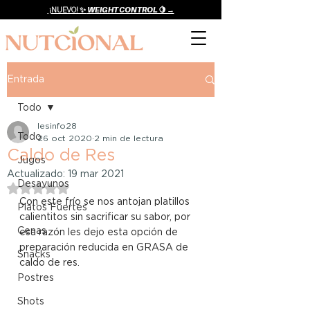
¡NUEVO! ✨
WEIGHT CONTROL 🍋 →
Entrada
Todo
lesinfo28
Todo
26 oct 2020
2 min de lectura
Caldo de Res
Jugos
Actualizado:
19 mar 2021
Desayunos
Obtuvo NaN de 5 estrellas.
Con este frío se nos antojan platillos 
Platos Fuertes
calientitos sin sacrificar su sabor, por 
Cenas
esa razón les dejo esta opción de 
preparación reducida en GRASA de 
Snacks
caldo de res. ⠀
Postres
Shots