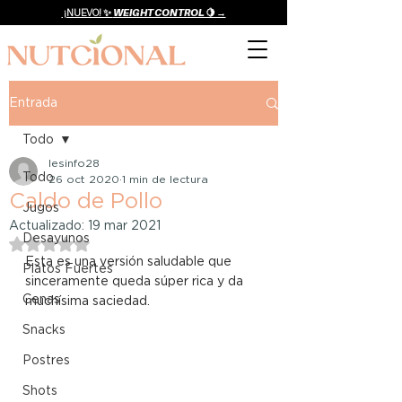
¡NUEVO! ✨
WEIGHT CONTROL 🍋 →
Entrada
Todo
lesinfo28
Todo
26 oct 2020
1 min de lectura
Caldo de Pollo
Jugos
Actualizado:
19 mar 2021
Desayunos
Obtuvo NaN de 5 estrellas.
Esta es una versión saludable que 
Platos Fuertes
sinceramente queda súper rica y da 
Cenas
muchísima saciedad.
Snacks
Postres
Shots