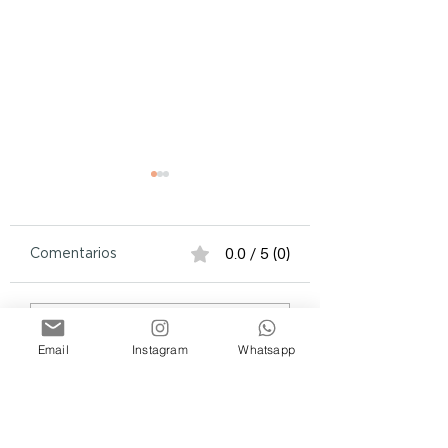
0.0 / 5 (0)
Comentarios
Sopa de fideos seca
Lentejas en sal
Comentar y calificar...
chayote y jitom
Email
Instagram
Whatsapp