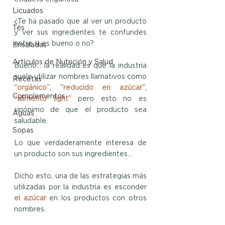
Licuados
¿Te ha pasado que al ver un producto 
Tés
y ver sus ingredientes te confundes 
entre si es bueno o no?
Ensaladas
Artículos de Nutrición y Salud
Bueno… la realidad es que la industria 
suele utilizar nombres llamativos como 
Recetas
“orgánico”, “reducido en azúcar”, 
Complementos
“alimento light”
 pero esto no es 
sinónimo de que el producto sea 
Aguas
saludable. 
Sopas
Lo que verdaderamente interesa de 
un producto son sus ingredientes...
Dicho esto, una de las estrategias más 
utilizadas por la industria es esconder 
el azúcar 
en los productos con otros 
nombres. 