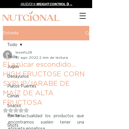
¡NUEVO! ✨
WEIGHT CONTROL 🍋 →
Entrada
Todo
lesinfo28
Todo
10 ago 2022
2 min de lectura
El azúcar escondido...
Jugos
HIGH FRUCTOSE CORN
Desayunos
SYRUP/JARABE DE
Platos Fuertes
MAÍZ DE ALTA
Cenas
FRUCTOSA
Snacks
Obtuvo NaN de 5 estrellas.
Postres
En la actualidad los productos que 
encontramos suelen tener una 
Shots
etiqueta engañosa. 