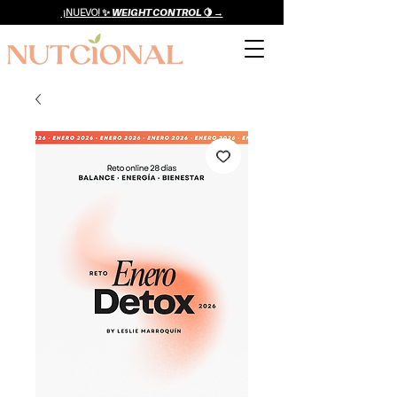
¡NUEVO! ✨
WEIGHT CONTROL 🍋 →