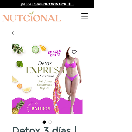
¡NUEVO! ✨
WEIGHT CONTROL 🍋 →
Detox 3 días |