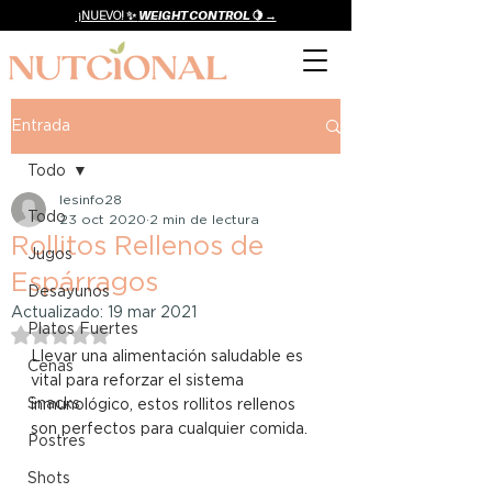
¡NUEVO! ✨
WEIGHT CONTROL 🍋 →
Entrada
Todo
lesinfo28
Todo
23 oct 2020
2 min de lectura
Rollitos Rellenos de
Jugos
Espárragos
Desayunos
Actualizado:
19 mar 2021
Platos Fuertes
Obtuvo NaN de 5 estrellas.
Llevar una alimentación saludable es 
Cenas
vital para reforzar el sistema 
Snacks
inmunológico, estos rollitos rellenos 
son perfectos para cualquier comida. 
Postres
Shots