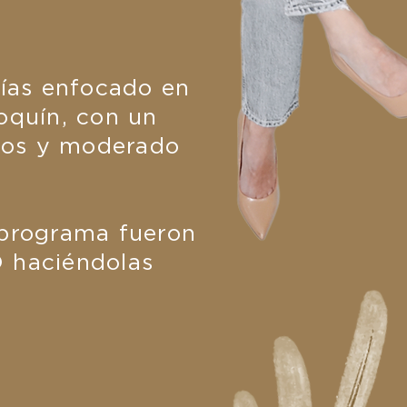
ías enfocado en
roquín, con un
atos y moderado
 programa fueron
 haciéndolas