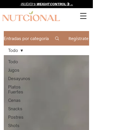
¡NUEVO! ✨
WEIGHT CONTROL 🍋 →
Regístrate
Entradas por categoría
Todo
Todo
Jugos
Desayunos
Platos
Fuertes
Cenas
Snacks
Postres
Shots