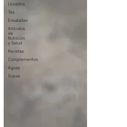
Licuados
Tés
Ensaladas
Artículos
de
Nutrición
y Salud
Recetas
Complementos
Aguas
Sopas